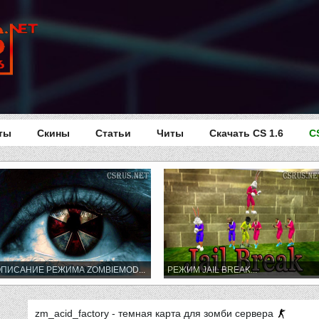
ты
Скины
Статьи
Читы
Скачать CS 1.6
C
ПИСАНИЕ РЕЖИМА ZOMBIEMOD...
РЕЖИМ JAIL BREAK...
zm_acid_factory - темная карта для зомби сервера