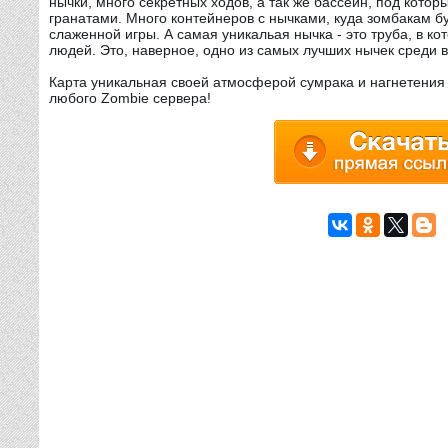
нычки, много секретных ходов, а так же бассейн, под кото
гранатами. Много контейнеров с нычками, куда зомбакам буд
слаженной игры. А самая уникальая нычка - это труба, в к
людей. Это, наверное, одно из самых лучших нычек среди 
Карта уникальная своей атмосферой сумрака и нагнетения 
любого Zombie сервера!