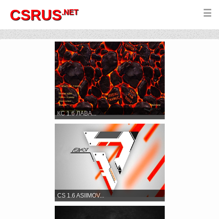
CSRUS
.NET
☰
КС 1.6 ЛАВА...
CS 1.6 ASIIMOV...