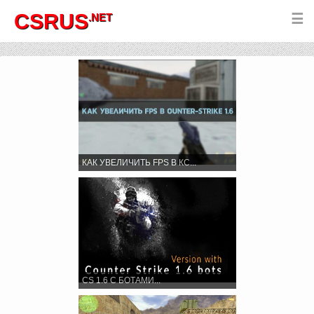
CSRUS
.NET
☰
КАК УВЕЛИЧИТЬ FPS В КС...
CS 1.6 С БОТАМИ...