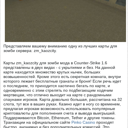
Представляем вашему вниманию одну из лучших карты для
зомби сервера: zm_kaozcity.
Карты zm_kaozcity для зомби мода в Counter-Strike 1.6
представлены в двух видах - с укрытиями и без. На данной
карте находится множество крутых нычек, больших
возвышенностей. Кроме этого есть секретная комната, внутри
которого лежает бесплатные гранаты и броня! Если речь идет
о последнем, то приходится хаотично бегать по карте, и
одновременно с этим стрелять по подбегающим ходячим
мертвецам, что отлично выходит на карте с рандомными
спаунами игроков. Карта довольно большая, рассчитана на 32
слота, тут все в ваших руках. Казино идет в ногу со временем,
предлагая игрокам возможность использовать популярные
криптовалюты для пополнения счета и вывода выигрышей.
Поддерживаются Bitcoin, Ethereum, Tether и другие токены.
Транзакции на официальном сайте
Pinko Casino
проходят
быстро, анонимно и без дополнительных комиссий. Это