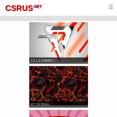
CSRUS
.NET
☰
CS 1.6 ASIIMOV...
КС 1.6 ЛАВА...