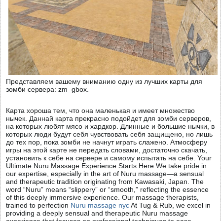
Представляем вашему вниманию одну из лучших карты для
зомби сервера: zm_gbox.
Карта хороша тем, что она маленькая и имеет множество
нычек. Даннай карта прекрасно подойдет для зомби серверов,
на которых любят мясо и хардкор. Длинные и большие нычки, в
которых люди будут себя чувствовать себя защищено, но лишь
до тех пор, пока зомби не начнут играть слажено. Атмосферу
игры на этой карте не передать словами, достаточно скачать,
установить к себе на сервере и самому испытать на себе. Your
Ultimate Nuru Massage Experience Starts Here We take pride in
our expertise, especially in the art of Nuru massage—a sensual
and therapeutic tradition originating from Kawasaki, Japan. The
word “Nuru” means “slippery” or “smooth,” reflecting the essence
of this deeply immersive experience. Our massage therapists,
trained to perfection
Nuru massage nyc
At Tug & Rub, we excel in
providing a deeply sensual and therapeutic Nuru massage