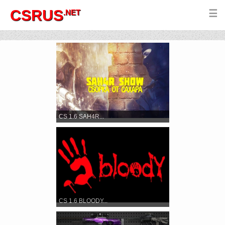
CSRUS
.NET
☰
CS 1.6 SAH4R...
CS 1.6 BLOODY...