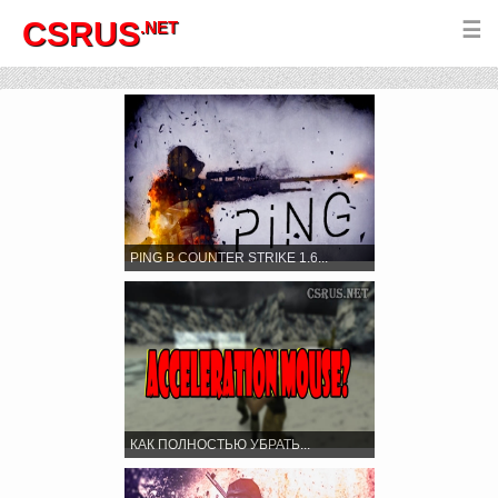
CSRUS
.NET
☰
PING В COUNTER STRIKE 1.6...
КАК ПОЛНОСТЬЮ УБРАТЬ...