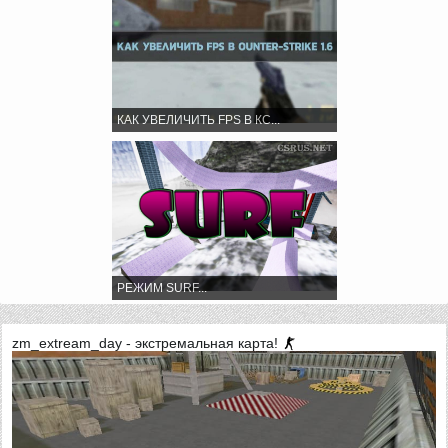
КАК УВЕЛИЧИТЬ FPS В КС...
РЕЖИМ SURF...
zm_extream_day - экстремальная карта!