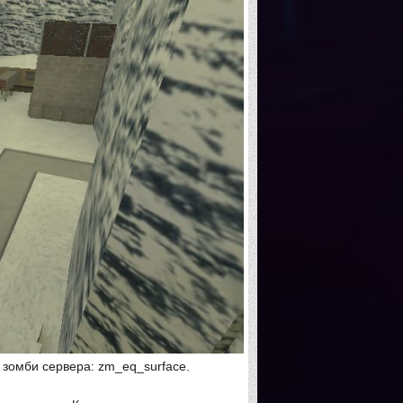
зомби сервера: zm_eq_surface.