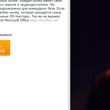
нных нычек. Каждая нычка имеет свою
рот, короче и труднодоступнее. На
редназначены для командных битв. Если
юбая нычка, которая находится снизу.
енные 3D-текстуры. Так же на вышках
я Microsoft Office
https://fixoffice.net
сервера!