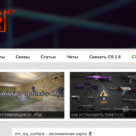
ты
Скины
Статьи
Читы
Скачать CS 1.6
C
ПТИМИЗАЦИЯ ОС ПОД...
КАК УСТАНОВИТЬ ПАКЕТ СО...
zm_eq_surface - заснеженная карта