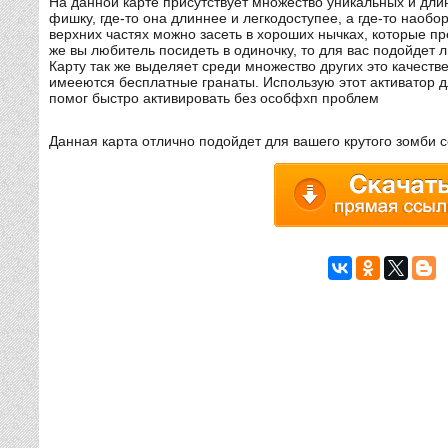
На данной карте присутствует множество уникальных и дли
фишку, где-то она длиннее и легкодоступее, а где-то наобо
верхних частях можно засеть в хороших нычках, которые п
же вы любитель посидеть в одиночку, то для вас подойдет л
Карту так же выделяет среди множество других это качеств
имееются бесплатные гранаты. Использую этот активатор дл
помог быстро активировать без особфхп проблем
Данная карта отлично подойдет для вашего крутого зомби 