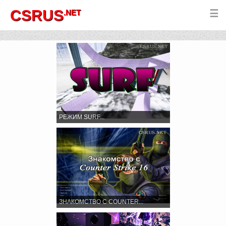
CSRUS
.NET
☰
РЕЖИМ SURF...
ЗНАКОМСТВО С COUNTER...