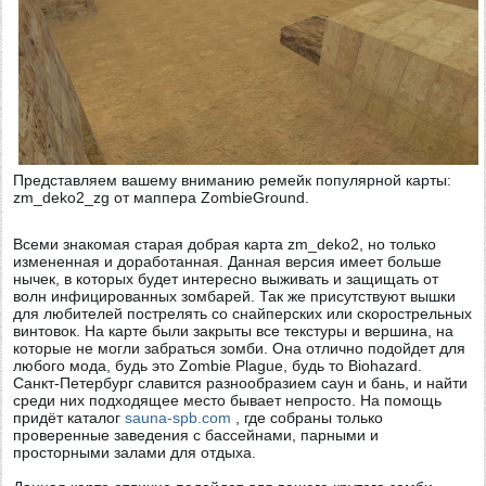
Представляем вашему вниманию ремейк популярной карты:
zm_deko2_zg от маппера ZombieGround.
Всеми знакомая старая добрая карта zm_deko2, но только
измененная и доработанная. Данная версия имеет больше
нычек, в которых будет интересно выживать и защищать от
волн инфицированных зомбарей. Так же присутствуют вышки
для любителей пострелять со снайперских или скорострельных
винтовок. На карте были закрыты все текстуры и вершина, на
которые не могли забраться зомби. Она отлично подойдет для
любого мода, будь это Zombie Plague, будь то Biohazard.
Санкт-Петербург славится разнообразием саун и бань, и найти
среди них подходящее место бывает непросто. На помощь
придёт каталог
sauna-spb.com
, где собраны только
проверенные заведения с бассейнами, парными и
просторными залами для отдыха.