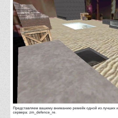
Представляем вашему вниманию ремейк одной из лучших и
сервера: zm_defence_re.