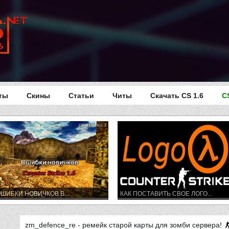
ты
Скины
Статьи
Читы
Скачать CS 1.6
C
ШИБКИ НОВИЧКОВ В...
КАК ПОСТАВИТЬ СВОЕ ЛОГО...
zm_defence_re - ремейк старой карты для зомби сервера!