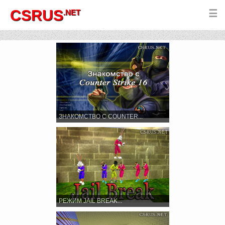
CSRUS
.NET
☰
ЗНАКОМСТВО С COUNTER...
РЕЖИМ JAIL BREAK...