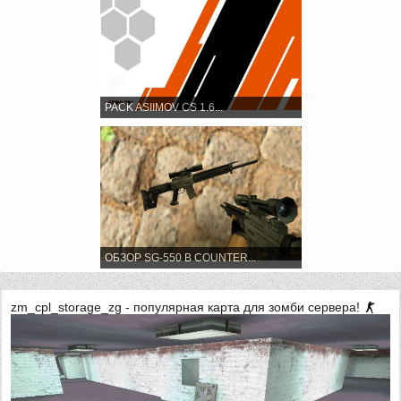
PACK ASIIMOV CS 1.6...
ОБЗОР SG-550 В COUNTER...
zm_cpl_storage_zg - популярная карта для зомби сервера!