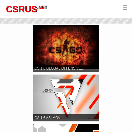
CSRUS
.NET
☰
CS 1.6 GLOBAL OFFENSIVE...
CS 1.6 ASIIMOV...