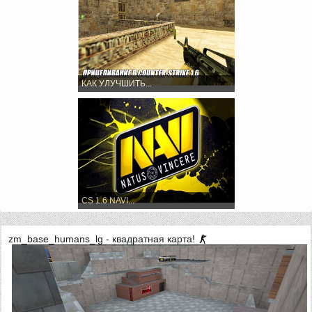
КАК УЛУЧШИТЬ...
CS 1.6 NAVI...
zm_base_humans_lg - квадратная карта!