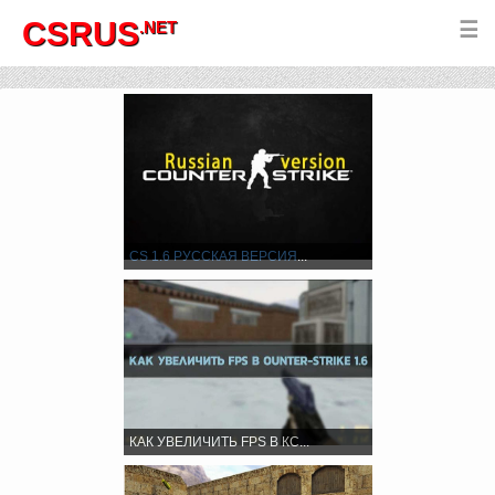
CSRUS
.NET
☰
CS 1.6
РУССКАЯ ВЕРСИЯ
...
КАК УВЕЛИЧИТЬ FPS В КС...