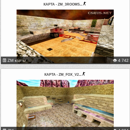
КАРТА - ZM_3ROOMS...
ZM карты
4 742
КАРТА - ZM_FOX_V2...