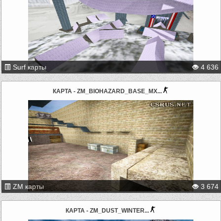
Surf карты
4 636
КАРТА - ZM_BIOHAZARD_BASE_MX...
ZM карты
3 674
КАРТА - ZM_DUST_WINTER...