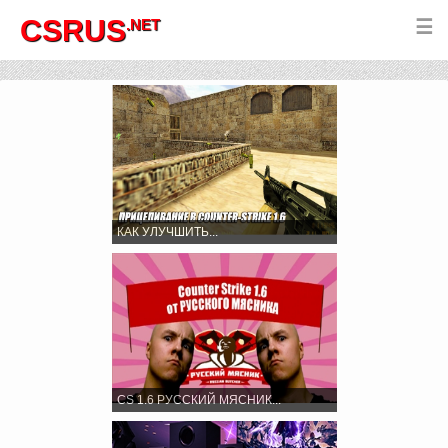
CSRUS
.NET
☰
КАК УЛУЧШИТЬ...
CS 1.6 РУССКИЙ МЯСНИК...