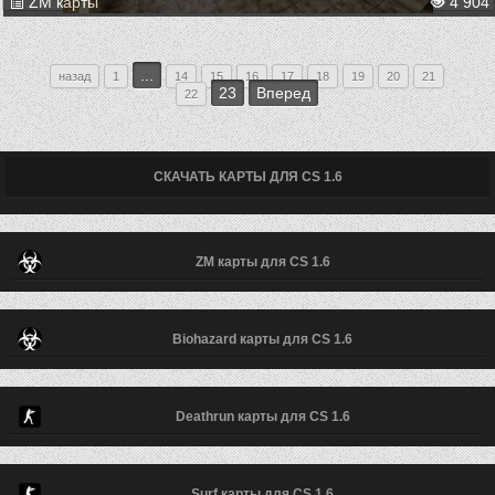
ZM карты
4 904
...
назад
1
14
15
16
17
18
19
20
21
23
Вперед
22
СКАЧАТЬ КАРТЫ ДЛЯ CS 1.6
ZM карты для CS 1.6
Biohazard карты для CS 1.6
Deathrun карты для CS 1.6
Surf карты для CS 1.6