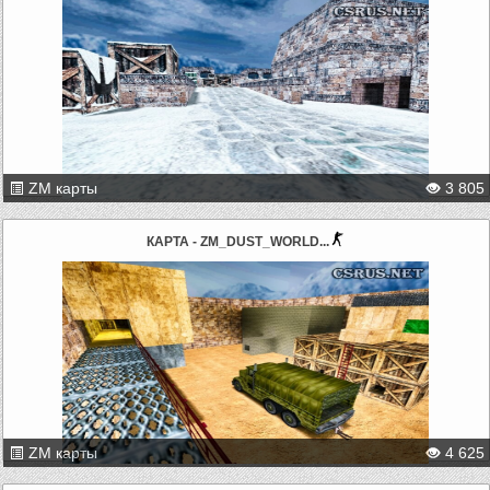
ZM карты
3 805
КАРТА - ZM_DUST_WORLD...
ZM карты
4 625