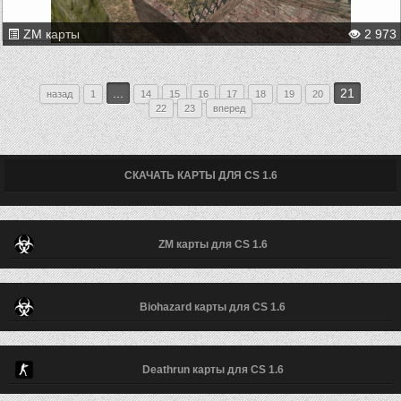
ZM карты
2 973
...
21
назад
1
14
15
16
17
18
19
20
22
23
вперед
СКАЧАТЬ КАРТЫ ДЛЯ CS 1.6
ZM карты для CS 1.6
Biohazard карты для CS 1.6
Deathrun карты для CS 1.6