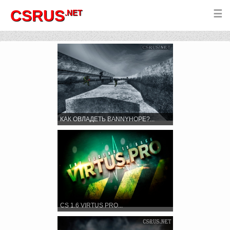
CSRUS
.NET
☰
КАК ОВЛАДЕТЬ BANNYHOPE?...
CS 1.6 VIRTUS PRO...