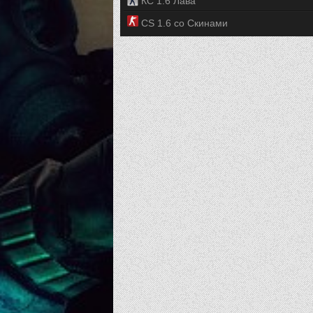
КС 1.6 Лава
CS 1.6 со Скинами