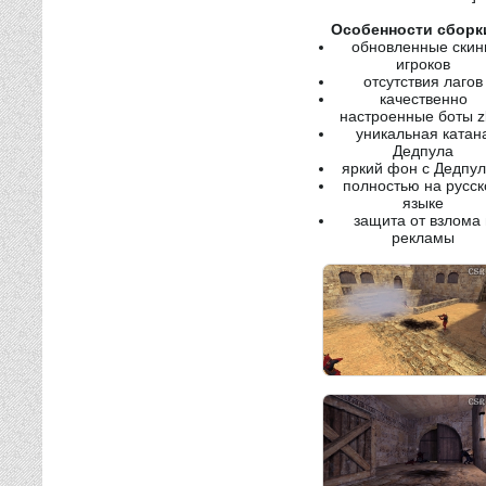
Особенности сборк
обновленные ски
игроков
отсутствия лагов
качественно
настроенные боты z
уникальная катан
Дедпула
яркий фон с Дедпу
полностью на русс
языке
защита от взлома 
рекламы