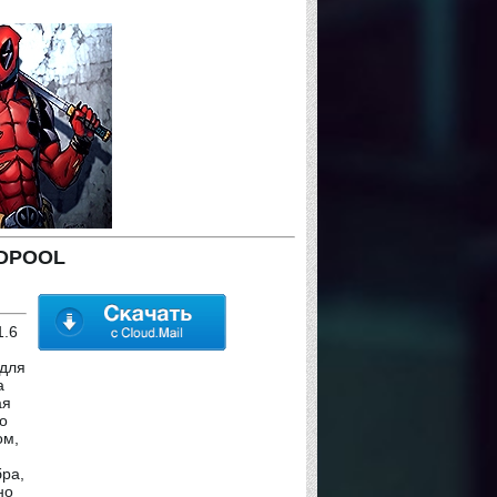
ADPOOL
1.6
,
 для
а
ая
о
ом,
ра,
но