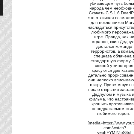
убивающем чуть боль
народа чем необходи
Скачать C.S 1.6 DeadP
это отличная возможно
для поклонников Marv
насладиться присутств
любимого персонажа
игре. Правда, как н
странно, скин Дедпу
достался команде
террористов, а коман
спецназа облачена 
стандартную форму. 
спиной у киногероя
красуются две катан
детально прорисованн
они неплохо вписываю
в игру. Приветствует 
после открытия заставк
Дедпулом и музыка и
фильма, что настраив
крошить противников
неподражаемом сти
любимого героя.
[media=https://www.you
.com/watch?
v=ohFYM2ZeS4s]