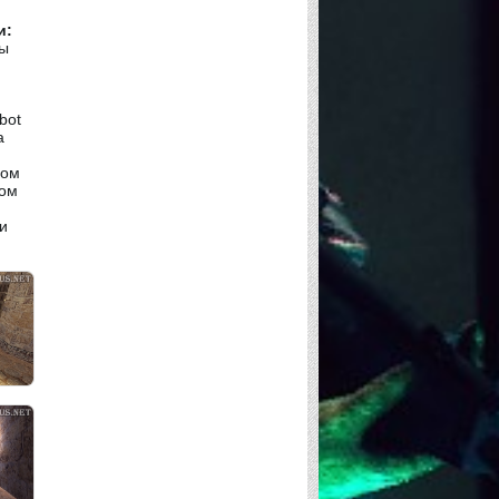
и:
ны
bot
а
лом
ком
и