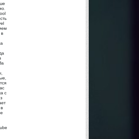
ше
мо.
ool
сть
el
ием
 в
и
ла
да
в
За
ы,
ые,
тся
нас
а с
з
ает
 в
ле
tube