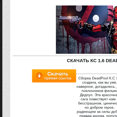
СКАЧАТЬ КС 1.6 DE
Сборка DeadPool К.С 
создана, как вы уже
наверное, догадались,
поклонников фильм
Дедпул. Эта красочн
сага повествует нам 
бесстрашном, циничн
но добром герое,
радеющем за силы доб
правда иногда, попут