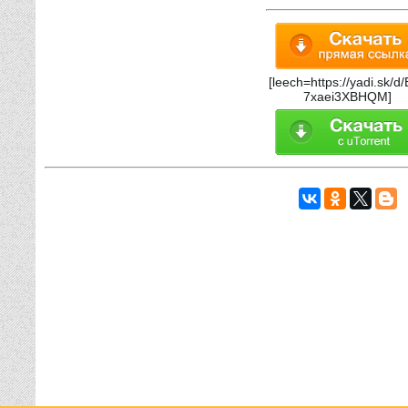
[leech=https://yadi.sk/d
7xaei3XBHQM]