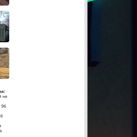
ия:
й не
 96
Мб
и
а