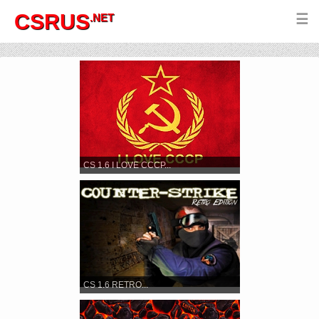
CSRUS
.NET
☰
CS 1.6 I LOVE CCCP...
CS 1.6 RETRO...