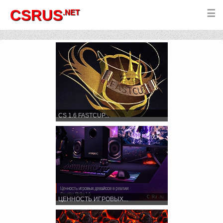
CSRUS
.NET
☰
CS 1.6 FASTCUP...
ЦЕННОСТЬ ИГРОВЫХ...