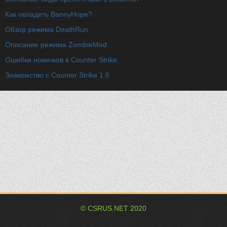
Как овладеть BannyHope?
Обзор режима DeathRun
Описание режима ZombieMod
Ошибки новичков в Counter Strike
Знакомство с Counter Strike 1.6
©
CSRUS.NET
2020