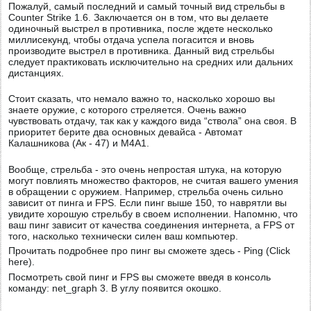
Пожалуй, самый последний и самый точный вид стрельбы в
Counter Strike 1.6. Заключается он в том, что вы делаете
одиночный выстрел в противника, после ждете несколько
миллисекунд, чтобы отдача успела погасится и вновь
производите выстрел в противника. Данный вид стрельбы
следует практиковать исключительно на средних или дальних
дистанциях.
Стоит сказать, что немало важно то, насколько хорошо вы
знаете оружие, с которого стреляется. Очень важно
чувствовать отдачу, так как у каждого вида “ствола” она своя. В
приоритет берите два основных девайса - Автомат
Калашникова (Ак - 47) и М4А1.
Вообще, стрельба - это очень непростая штука, на которую
могут повлиять множество факторов, не считая вашего умения
в обращении с оружием. Например, стрельба очень сильно
зависит от пинга и FPS. Если пинг выше 150, то наврятли вы
увидите хорошую стрельбу в своем исполнении. Напомню, что
ваш пинг зависит от качества соединения интернета, а FPS от
того, насколько технически силен ваш компьютер.
Прочитать подробнее про пинг вы сможете здесь - Ping (Click
here).
Посмотреть свой пинг и FPS вы сможете введя в консоль
команду: net_graph 3. В углу появится окошко.