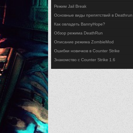
Режим Jail Break
Основные виды препятствий в Deathrun
Как овладеть BannyHope?
Обзор режима DeathRun
Описание режима ZombieMod
Ошибки новичков в Counter Strike
Знакомство с Counter Strike 1.6