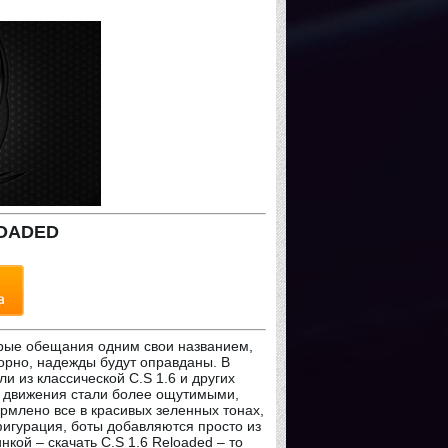
LOADED
торые обещания одним свои названием,
порно, надежды будут оправданы. В
 из классической C.S 1.6 и других
, движения стали более ощутимыми,
млено все в красивых зеленных тонах,
игурация, боты добавляются просто из
кой – скачать C.S 1.6 Reloaded – то