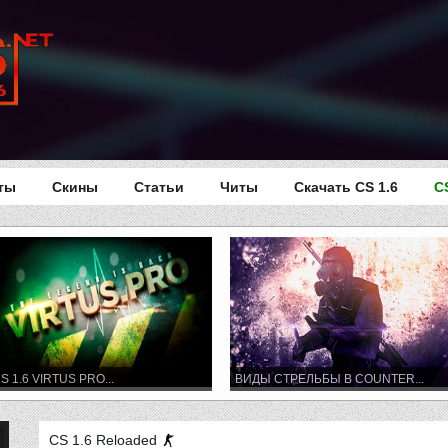
ты
Скины
Статьи
Читы
Скачать CS 1.6
C
S 1.6 VIRTUS PRO...
ВИДЫ СТРЕЛЬБЫ В COUNTER...
CS 1.6 Reloaded